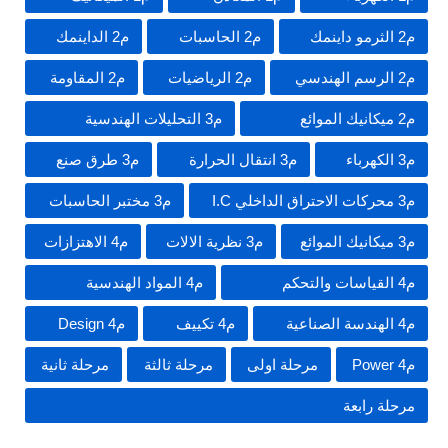
م2 الثرمو داينمك
م2 الحاسبات
م2 الداينمك
م2 الرسم الهندسي
م2 الرياضيات
م2 المقاومة
م2 ميكانيك الموائع
م3 التحليلات الهندسية
م3 الكهرباء
م3 انتقال الحرارة
م3 طرق صنع
م3 محركات الاحتراق الداخلي I.C
م3 مختبر الحاسبات
م3 ميكانيك الموائع
م3 نظرية الالات
م4 الاهتزازات
م4 القياسات والتحكم
م4 المواد الهندسية
م4 الهندسة الصناعية
م4 تكييف
م4 Design
م4 Power
مرحلة اولى
مرحلة ثالثة
مرحلة ثانية
مرحلة رابعة