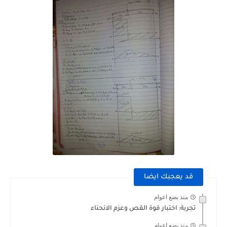
قد يعجبك ايضا
منذ بضع اعوام
تجربة: اختبار قوة القص وعزم الانحناء
منذ بضع اعوام